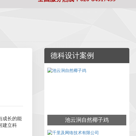
德科设计案例
与成长的能
池云涧自然椰子鸡
何建立科