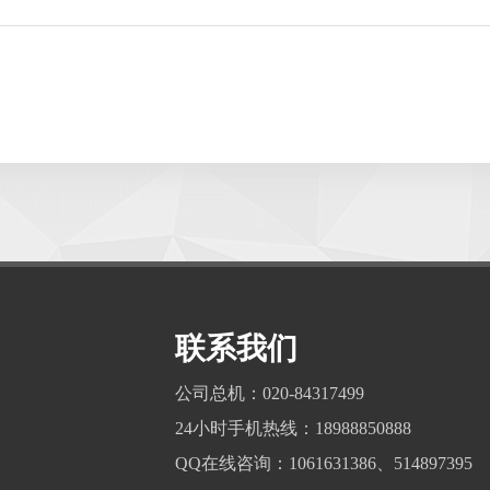
联系我们
公司总机：020-84317499
24小时手机热线：18988850888
QQ在线咨询：1061631386、514897395