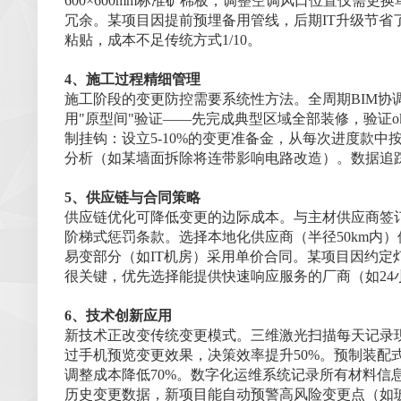
600×600mm标准矿棉板，调整空调风口位置仅需更
冗余。某项目因提前预埋备用管线，后期IT升级节省
粘贴，成本不足传统方式1/10。
4、施工过程精细管理
施工阶段的变更防控需要系统性方法。全周期BIM协
用"原型间"验证——先完成典型区域全部装修，验证
制挂钩：设立5-10%的变更准备金，从每次进度款
分析（如某墙面拆除将连带影响电路改造）。数据追踪
5、供应链与合同策略
供应链优化可降低变更的边际成本。与主材供应商签订
阶梯式惩罚条款。选择本地化供应商（半径50km内
易变部分（如IT机房）采用单价合同。某项目因约定灯
很关键，优先选择能提供快速响应服务的厂商（如24
6、技术创新应用
新技术正改变传统变更模式。三维激光扫描每天记录现
过手机预览变更效果，决策效率提升50%。预制装配
调整成本降低70%。数字化运维系统记录所有材料信
历史变更数据，新项目能自动预警高风险变更点（如