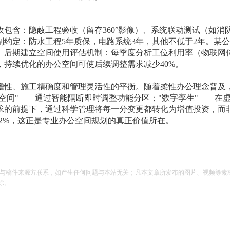
包含：隐蔽工程验收（留存360°影像）、系统联动测试（如消
约定：防水工程5年质保，电路系统3年，其他不低于2年。某
用。后期建立空间使用评估机制：每季度分析工位利用率（物联网
持续优化的办公空间可使后续调整需求减少40%。
瞻性、施工精确度和管理灵活性的平衡。随着柔性办公理念普及
性空间"——通过智能隔断即时调整功能分区；"数字孪生"——在
求的前提下，通过科学管理将每一分变更都转化为增值投资，而
12%，这正是专业办公空间规划的真正价值所在。
请与稿件来源方联系，如产生任何问题与本站无关；凡本文章所发布的图片、视频等素
除。