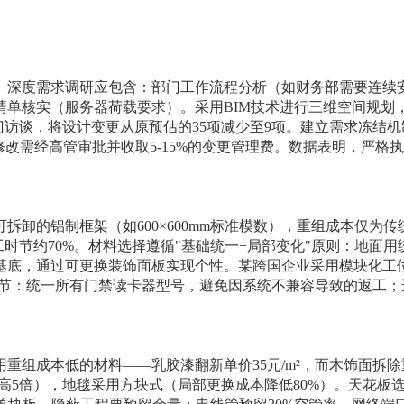
。深度需求调研应包含：部门工作流程分析（如财务部需要连续
清单核实（服务器荷载要求）。采用BIM技术进行三维空间规划
门访谈，将设计变更从原预估的35项减少至9项。建立需求冻结机
修改需经高管审批并收取5-15%的变更管理费。数据表明，严格
卸的铝制框架（如600×600mm标准模数），重组成本仅为传
时节约70%。材料选择遵循"基础统一+局部变化"原则：地面用
基底，通过可更换装饰面板实现个性。某跨国企业采用模块化工
细节：统一所有门禁读卡器型号，避免因系统不兼容导致的返工；
组成本低的材料——乳胶漆翻新单价35元/m²，而木饰面拆除重
高5倍），地毯采用方块式（局部更换成本降低80%）。天花板