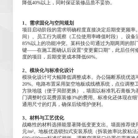
降低40%以上，同时保证装修品质不妥协。
1、需求固化与空间规划
项目启动阶段的需求明确程度直接决定后期变更频率
间）、员工行为观察（工位使用率峰值时段）、设备
85%以上的功能冲突。某科技公司通过为期两周的部
键——在施工图确认后设置"变更窗口期"，此后任何
度的项目，后期变更成本降低60%。
2、模块化与标准化设计
模块化设计可大幅降低调整成本。办公隔断系统优选可拆
20%。电路布置采用架空地板或线槽系统，点位调整工
方块地毯（便于局部更换），墙面以标准乳石膏板为
门调整时仅花费原装修3%的费用。标准化还体现在
通用尺寸的灯具，确保后续维护便利。
3、材料与工艺优化
战略性的材料选择能显著降低变更支出。墙面推荐使用重
元/m²。地板优选锁扣式安装系统（拆装效率比胶粘法