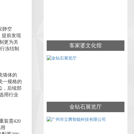
安静空
，提前发现
制更为关
客家婆文化馆
执行冻结制
统墙体的
统一规格的
位，后续部
选用行业
金钻石展览厅
装需420
选用