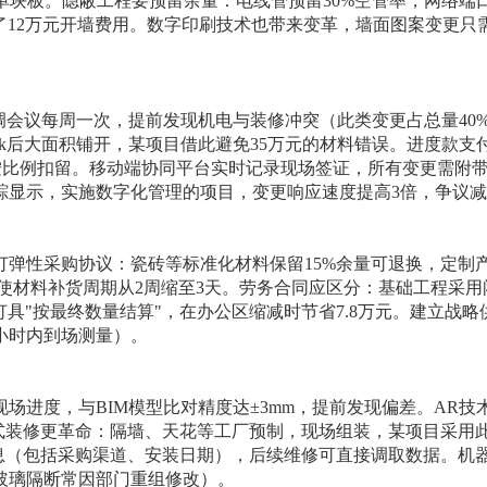
换单块板。隐蔽工程要预留余量：电线管预留30%空管率，网络端口
了12万元开墙费用。数字印刷技术也带来变革，墙面图案变更只
调会议每周一次，提前发现机电与装修冲突（此类变更占总量40
ok后大面积铺开，某项目借此避免35万元的材料错误。进度款支
中按比例扣留。移动端协同平台实时记录现场签证，所有变更需附
显示，实施数字化管理的项目，变更响应速度提高3倍，争议减少
弹性采购协议：瓷砖等标准化材料保留15%余量可退换，定制
）使材料补货周期从2周缩至3天。劳务合同应区分：基础工程采用
具"按最终数量结算"，在办公区缩减时节省7.8万元。建立战略
小时内到场测量）。
场进度，与BIM模型比对精度达±3mm，提前发现偏差。AR技
式装修更革命：隔墙、天花等工厂预制，现场组装，某项目采用
息（包括采购渠道、安装日期），后续维修可直接调取数据。机
玻璃隔断常因部门重组修改）。