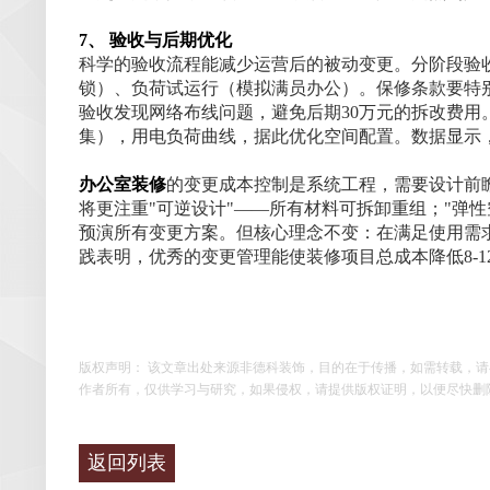
7、 验收与后期优化
科学的验收流程能减少运营后的被动变更。分阶段验收
锁）、负荷试运行（模拟满员办公）。保修条款要特别
验收发现网络布线问题，避免后期30万元的拆改费
集），用电负荷曲线，据此优化空间配置。数据显示，
办公室装修
的变更成本控制是系统工程，需要设计前
将更注重"可逆设计"——所有材料可拆卸重组；"弹
预演所有变更方案。但核心理念不变：在满足使用需
践表明，优秀的变更管理能使装修项目总成本降低8-
版权声明： 该文章出处来源非德科装饰，目的在于传播，如需转载，
作者所有，仅供学习与研究，如果侵权，请提供版权证明，以便尽快删
返回列表