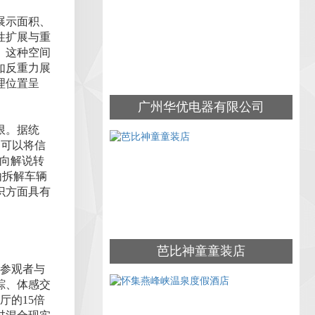
展示面积、
性扩展与重
。这种空间
如反重力展
理位置呈
广州华优电器有限公司
限。据统
，可以将信
单向解说转
由拆解车辆
识方面具有
芭比神童童装店
，参观者与
踪、体感交
厅的15倍