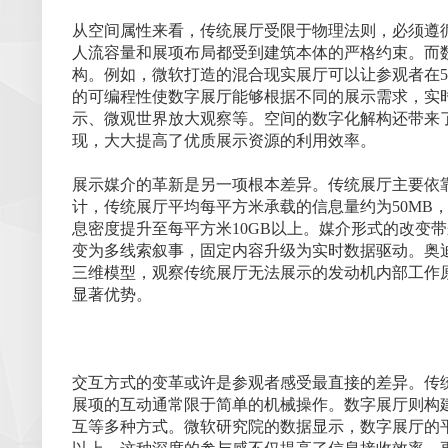
从空间属性来看，传统展厅受限于物理法则，必须遵循
人流容量和展项布局都受到建筑本体的严格约束。而
构。例如，微软打造的混合现实展厅可以让参观者在5
的可编程性使数字展厅能够根据不同的展示需求，实
示、微观世界放大观察等。空间的数字化解构还带来
现，大大提高了优质展示资源的利用效率。
展示媒介的革新是另一项根本差异。传统展厅主要依
计，传统展厅平均每平方米承载的信息量约为50MB
息密度提升至每平方米10GB以上。媒介形式的改变
变为多线索叙事，固定内容升级为实时数据驱动。奥迪
三维模型，观察传统展厅无法展示的发动机内部工作
显著优势。
交互方式的变革或许是参观者感受最直接的差异。传统
展项的互动通常限于简单的机械操作。数字展厅则构
互等多种方式。微软研究院的数据显示，数字展厅的平