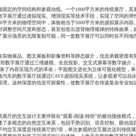
固定的空间结构和参观动线。一个1000平方米的传统展厅，其
数字展厅通过虚拟现实、增强现实等技术手段，实现了空间的弹
0平方米的物理空间中，体验相当于5000平方米的虚拟展示内容
时调整空间尺度和形态，甚至创造出违背物理规律的特殊效果，
了展示场景的无限复制可能，同一套数字展厅可以同时在不同地
靠实物展品、图文展板和影像资料等静态媒介，信息承载密度有
，而数字展厅通过三维建模、全息投影、交互式屏幕等数字媒介
带来了内容呈现方式的革命：平面图文进化为立体可视化模型，
汽车的数字展厅就通过CAVE虚拟现实系统，让参观者可以自
原理。这种深度的信息可探索性，使数字展厅在传递复杂专业知
展厅的交互设计主要停留在"观看-阅读-聆听"的被动接收模式
建了多模态的自然交互体系，包括手势识别、语音控制、眼动追
均交互深度是传统展厅的7倍，单次参观的交互频次达到传统展