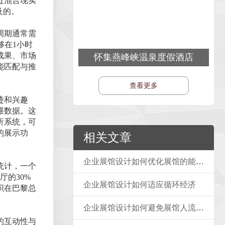
过混合现实
及的。
周期通常需
够在1小时
成果、市场
怀集燕峰峡温泉度假酒店
能匹配与推
查看更多
迹和兴趣
维数据。这
析系统，可
的展示功
相关文章
企业展馆设计如何优化展馆的能源消耗？
统计，一个
的30%
企业展馆设计如何适应循环经济
织在巴黎总
企业展馆设计如何避免展馆人流拥堵
的互动性与