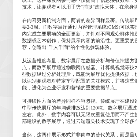
以上。这种深度的参与感不仅提高了信息接收效率，
技术，让参观者可以用手势"捕捉"虚拟天体，在亲
在内容更新机制方面，两者的差异同样显著。传统展
要2-3周。而数字展厅通过内容管理系统(CMS)可
内完成主要展项的全面更新，并针对不同观众群体推
数据或艺术创作，保持展示内容的前沿性。更重要的
荐，创造出"千人千面"的个性化参观体验。
从运营维度考量，数字展厅在数据分析与价值挖掘方
点，而数字展厅通过物联网传感器、计算机视觉等技
些数据经过分析处理后，既能为展厅优化提供依据，
以识别参观者对特定车型配置的关注模式，并将这些
能，进化为企业研发和营销的重要数据节点。
可持续性方面的差异同样不容忽视。传统展厅在建设
中型传统展厅的年均碳排放达到120吨。数字展厅通
左右。此外，数字内容可以无限次重复使用而不产生
部建设的数字展厅，通过云端渲染技术实现了全球多个
当然，这两种展示形式并非简单的替代关系，而是呈