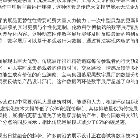
更重要的是创造了沉浸式的认知体验。上海天文馆的数字展区通
身操作中理解宇宙运行规律，这种体验是传统天文模型展示无法企
厅的展品更替往往需要耗费大量人力物力，一次中型展览的更新
以实现展项的实时更新与个性化定制。伦敦科学博物馆的数字展厅能
送差异化内容。这种动态性使数字展厅能够及时反映最新的科研
是，数字展厅可以基于参观者行为数据，通过算法实现内容的智
面展现出巨大优势。传统展厅很难精确追踪每位参观者的行为轨
术，可以实时采集参观者的停留时间、交互路径、情感反馈等多
也能生成有价值的商业洞察。宝马集团慕尼黑数字展厅的数据分
洞察反馈给产品设计部门。这种数据闭环使数字展厅超越了单纯
运营过程中需要消耗大量建筑材料、能源和人力，根据环保组织
过虚拟化技术大幅降低了实体资源的消耗，其碳排放量仅为传统展厅
损耗，展项的更新也避免了物理废弃物的产生。联合国教科文组
分点的同步展示，相比传统巡展模式减少了85%的碳足迹。
现出日益融合的趋势。许多前沿的展示设计正在尝试将数字技术