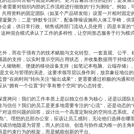
化的总部而言都可能是武断的。更为普遍且理性的趋势，是发展
计者需要对组织内部的工作流程进行细致的“行为测绘”。例如，
同、共用资料的固定团队（如某个产品研发组）设置一片相对固定
理凝聚力；二是“静默专注区”，配备降噪设施和人体工学椅，供
办公桌，供日常行政、销售或跨部门流动人员使用；四是丰富的“
。这种混合模式承认了工作的多样性，让空间形态服务于行为模
之外，而在于强有力的技术赋能与文化转型。一套直观、公平、
感器的支持，以实时显示空间占用状态，并收集数据用于持续优
个人储物柜、便捷的移动设备支持（如笔记本电脑、云端存储）、
的是文化与管理的演进。这要求领导层以身作则，放弃象征地位的
督“在岗时间”转向关注“输出成果”；更需要通过积极的沟通和
从“拥有一个位置”到“享有整个空间”的心态转变。
深度拷问：我们的工作本质上是以独立任务为核心，还是以团队
与信任？我们的员工是更多地需要专注的“心流”，还是动态的“
于对这些问题的回答，设计出一个高度定制化的空间生态系统。
浮岛”。理想的总部办公室，应该让员工感到，无论他们选择在哪
间成功地隐退为背景，而人的活动、创造与协作成为唯一的主角
再是约束行为的框架，而是赋能创新的平台。