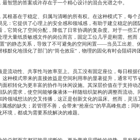
，最智慧的答案或许存在于一个精心设计的混合光谱之中。
，其根基在于稳定、归属与清晰的所有权。在这种模式下，每个
易见：它提供了心理上的安全感和领域感，有助于建立稳定的团
看，它简化了空间分配，降低了日常协调的复杂度。对于一些工
处理大量纸质敏感文件的岗位而言，固定工位几乎是刚需。然而
位置”的静态关系，导致了不可避免的空间闲置——当员工出差、
潜移默化地强化了部门的“筒仓效应”，物理的固化有时会阻碍跨
核是流动性、共享性与效率至上。员工没有固定座位，每日根据
这种模式带来的直接效益是空间利用率的显著提升，通常可节省20
的面积转化为更丰富的协作与休闲设施。其深层价值在于支持动
组队的需求，使空间能够像液体一样随组织架构的调整而流动。
和跨领域想法的交叉传播，这正是创新文化的温床。然而，灵活
归属感的缺失；若管理不善，会带来“抢座位”的早高峰焦虑；同
化环境，都成为需要系统解决的难题。