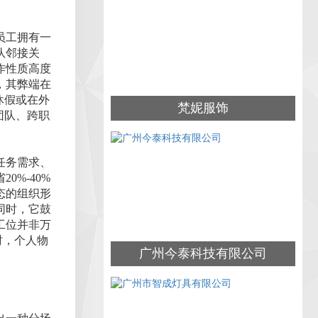
员工拥有一
队邻接关
作性质高度
，其弊端在
休假或在外
梵妮服饰
团队、跨职
任务需求、
%-40%
态的组织形
同时，它鼓
工位并非万
时，个人物
广州今泰科技有限公司