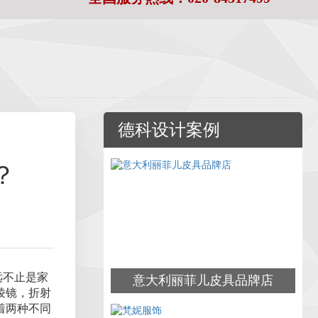
德科设计案例
？
远不止是家
意大利丽菲儿皮具品牌店
棱镜，折射
着两种不同