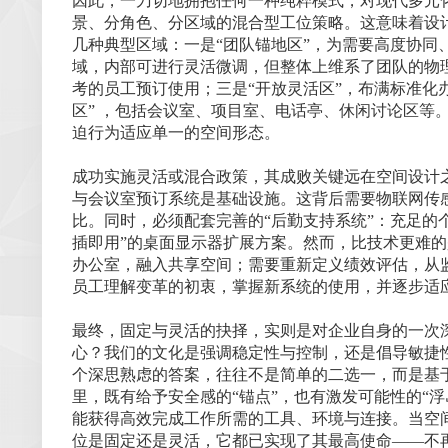
因此，一刀切地拥抱任何一种纯粹模式，对现代多元
景、分角色、分区域的混合型工位策略。这意味着设
几种典型区域：一是“团队锚地区”，为需要高度协
域，内部可进行灵活微调，但整体上维系了团队的物
考的员工预订使用；三是“开放灵活区”，布满标准化
区” ，包括会议室、项目室、电话亭、休闲讨论区等
迫行为适应单一的空间形态。
成功实施灵活或混合政策，其成败关键远在空间设计
与会议室预订系统是基础设施。这背后需要物联网传
比。同时，必须配套完善的“后勤支持系统”：充足的
插即用”的桌面显示器扩展方案。然而，比技术更难
办公室，融入共享空间；需要重新定义绩效评估，从监
员工理解变革的初衷，掌握新系统的使用，并逐步适应
最终，固定与灵活的抉择，实则是对企业自身的一次
心？我们的文化是强调稳定性与控制，还是倡导敏捷性
个深思熟虑的答案，往往不是简单的二选一，而是基
里，既有给予安全感的“锚点”，也有激发可能性的“
能获得高效完成工作所需的工具、环境与连接。当空
位是固定还是灵活，它都已实现了其最高使命——不