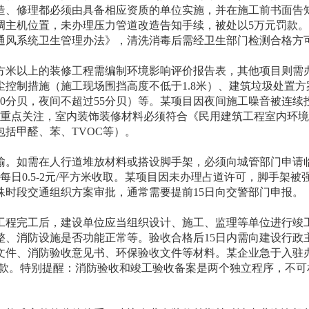
造、修理都必须由具备相应资质的单位实施，并在施工前书面告
调主机位置，未办理压力管道改造告知手续，被处以5万元罚款
通风系统卫生管理办法》，清洗消毒后需经卫生部门检测合格方
平方米以上的装修工程需编制环境影响评价报告表，其他项目则需
控制措施（施工现场围挡高度不低于1.8米）、建筑垃圾处置方
0分贝，夜间不超过55分贝）等。某项目因夜间施工噪音被连续
需重点关注，室内装饰装修材料必须符合《民用建筑工程室内环
括甲醛、苯、TVOC等）。
输。如需在人行道堆放材料或搭设脚手架，必须向城管部门申请
日0.5-2元/平方米收取。某项目因未办理占道许可，脚手架被
殊时段交通组织方案审批，通常需要提前15日向交警部门申报。
工程完工后，建设单位应当组织设计、施工、监理等单位进行竣
整、消防设施是否功能正常等。验收合格后15日内需向建设行政
文件、消防验收意见书、环保验收文件等材料。某企业急于入驻
罚款。特别提醒：消防验收和竣工验收备案是两个独立程序，不可