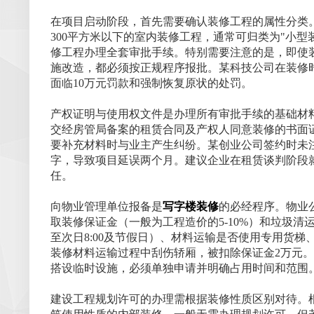
在项目启动阶段，首先需要确认装修工程的属性分类。
300平方米以下的室内装修工程，通常可归类为"小
修工程办理全套审批手续。特别需要注意的是，即使
施改造，都必须按正规程序报批。某科技公司在装修时
面临10万元罚款和强制恢复原状的处罚。
产权证明与使用权文件是办理所有审批手续的基础材
交经房管局备案的租赁合同及产权人同意装修的书面
要补充材料时与业主产生纠纷。某创业公司签约时未
字，导致项目延误两个月。建议企业在租赁谈判阶段
任。
向物业管理单位报备是
写字楼装修
的必经程序。物业
取装修保证金（一般为工程造价的5-10%）和垃圾清
至次日8:00及节假日）、材料运输是否使用专用货
装修材料运输过程中刮伤轿厢，被扣除保证金2万元
搭设临时设施，必须单独申请并明确占用时间和范围
建设工程规划许可的办理需根据装修性质区别对待。