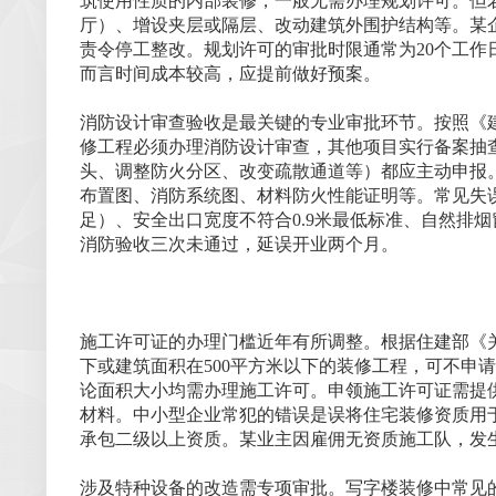
筑使用性质的内部装修，一般无需办理规划许可。但
厅）、增设夹层或隔层、改动建筑外围护结构等。某
责令停工整改。规划许可的审批时限通常为20个工
而言时间成本较高，应提前做好预案。
消防设计审查验收是最关键的专业审批环节。按照《建
修工程必须办理消防设计审查，其他项目实行备案抽
头、调整防火分区、改变疏散通道等）都应主动申报
布置图、消防系统图、材料防火性能证明等。常见失
足）、安全出口宽度不符合0.9米最低标准、自然排
消防验收三次未通过，延误开业两个月。
施工许可证的办理门槛近年有所调整。根据住建部《关
下或建筑面积在500平方米以下的装修工程，可不申
论面积大小均需办理施工许可。申领施工许可证需提
材料。中小型企业常犯的错误是误将住宅装修资质用
承包二级以上资质。某业主因雇佣无资质施工队，发
涉及特种设备的改造需专项审批。写字楼装修中常见