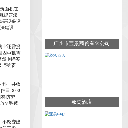
建筑面积在
正规建筑装
重要设备设
违法建设，
广州市宝景商贸有限公司
物业还需提
期因审批需
突然拒绝签
及违约责
材料，并收
18:00
电梯防护，
象窝酒店
堆放材料或
、不改变建