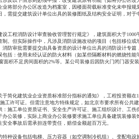
若涉及以下情形则必须申报：改变建筑原有功能（如将办公区改
企业将部分办公区改造为档案室，因楼面荷载标准变化未申报规
作日，需提交建筑设计单位出具的装修图纸及结构安全证明，对于
设工程消防设计审查验收管理暂行规定》，建筑面积大于1000
查制。但实际操作中，凡涉及消防设施改动的项目（包括移位或
。消防审批需要提交由具备资质的设计单位出具的消防设计专篇
误包括：使用未经认证的防火材料（如某些隔断材料的燃烧性能
烟窗面积不足房间面积的2%等。某公司装修后因防火门闭门器安
于简化建筑业企业资质标准部分指标的通知》，工程投资额在1
请施工许可证。但需注意地方特殊规定，如北京市要求所有公共
供：施工单位资质证书、安全生产许可证、施工组织设计、工伤
于办公装修，实际上商业办公装修要求施工单位具备建筑装修装
生安全事故后需承担连带责任，赔偿金额超百万元。
的特种设备包括电梯、压力容器（如空调制冷机组）、变配电设