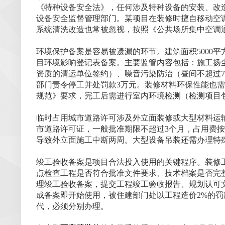
《特种设备安全法》，任何涉及特种设备的安装、改
设备安全监督管理部门。某项目在装修时擅自移动空
系统清洗改造也常被忽视，按照《公共场所集中空调
环境保护备案是容易被遗漏的环节。建筑面积5000
目环境影响登记表备案。主要监管内容包括：施工扬尘
资质的清运单位签约）、噪音污染防治（昼间不超过7
部门责令停工并处罚款3万元。装修材料环保性能也
规范》要求，完工后需进行室内环境检测（检测项目包
临时占用城市道路许可涉及外立面装修或大型材料运
市道路许可证，一般批准期限不超过3个月，占用费按每
导致外立面施工中断两周。大型设备吊装还需办理特
竣工验收备案是项目合法投入使用的关键程序。装修
点检查工程是否符合批准文件要求、技术档案是否完
理竣工验收备案，提交工程竣工验收报告、规划认可
成备案即开始使用，被住建部门处以工程造价2%的
代，必须分别办理。