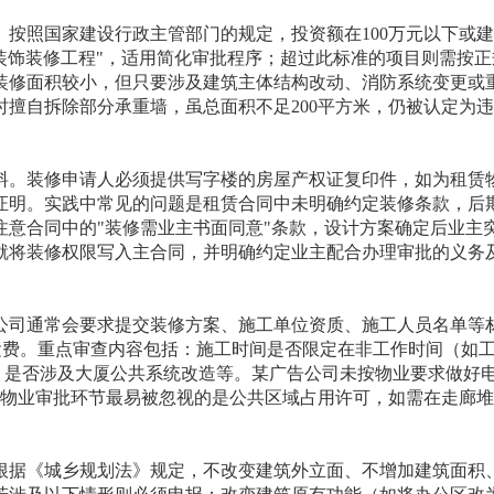
按照国家建设行政主管部门的规定，投资额在100万元以下或
型装饰装修工程"，适用简化审批程序；超过此标准的项目则需按
装修面积较小，但只要涉及建筑主体结构改动、消防系统变更或
擅自拆除部分承重墙，虽总面积不足200平方米，仍被认定为
料。装修申请人必须提供写字楼的房屋产权证复印件，如为租赁
证明。实践中常见的问题是租赁合同中未明确约定装修条款，后
注意合同中的"装修需业主书面同意"条款，设计方案确定后业主
就将装修权限写入主合同，并明确约定业主配合办理审批的义务
公司通常会要求提交装修方案、施工单位资质、施工人员名单等
运费。重点审查内容包括：施工时间是否限定在非工作时间（如工作日
梯、是否涉及大厦公共系统改造等。某广告公司未按物业要求做好
。物业审批环节最易被忽视的是公共区域占用许可，如需在走廊
。
根据《城乡规划法》规定，不改变建筑外立面、不增加建筑面积